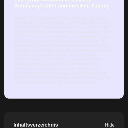
Bonusangeboten und mobilem Zugang
Melden Sie sich bei uns für ein Konto an, um gleich
nach Ihrer ersten Einzahlung einen 100% Bonus bis zu
€500 und 100 Freispiele zu erhalten. Für zusätzliche
Sicherheit und um sicherzustellen, dass Sie die Person
sind, für die Sie sich ausgeben, empfehlen wir Ihnen,
die Zwei-Faktor-Authentifizierung zu aktivieren. Die
maltesische Glücksspielbehörde hat unserem Online-
Geschäft eine Lizenz erteilt und wir bieten täglich von
8:00 bis 2:00 Uhr MEZ einen mehrsprachigen
Kundenservice. Sie können im Spinarium Casino
Online Deutschland über 3500 Spielautomaten,
Tischspiele und viele echte Dealer-Räume von
vertrauenswürdigen Anbietern spielen. Erhalten Sie
täglich Cashback und spezielle Treueprämien, die nur
registrierten Benutzern zur Verfügung stehen.
Inhaltsverzeichnis
Hide