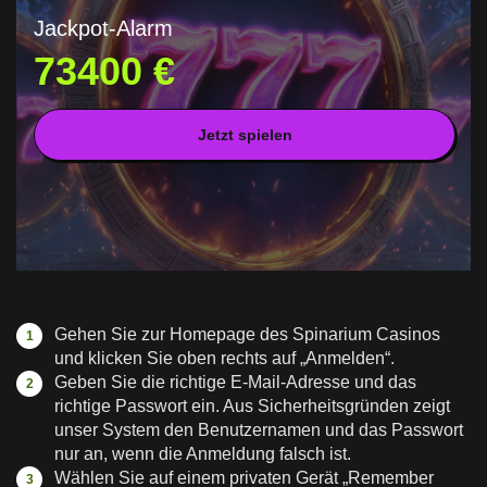
Jackpot-Alarm
73400 €
Jetzt spielen
Gehen Sie zur Homepage des Spinarium Casinos
und klicken Sie oben rechts auf „Anmelden“.
Geben Sie die richtige E-Mail-Adresse und das
richtige Passwort ein. Aus Sicherheitsgründen zeigt
unser System den Benutzernamen und das Passwort
nur an, wenn die Anmeldung falsch ist.
Wählen Sie auf einem privaten Gerät „Remember