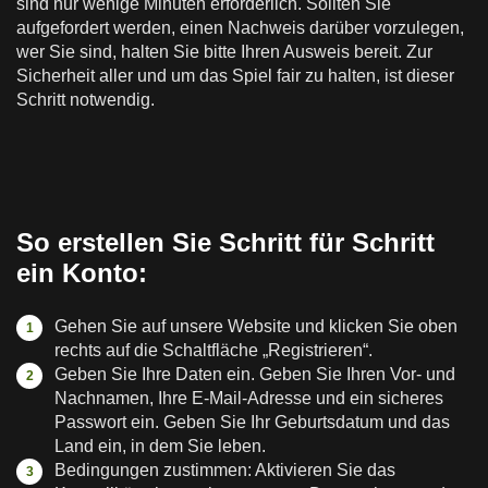
sind nur wenige Minuten erforderlich. Sollten Sie
aufgefordert werden, einen Nachweis darüber vorzulegen,
wer Sie sind, halten Sie bitte Ihren Ausweis bereit. Zur
Sicherheit aller und um das Spiel fair zu halten, ist dieser
Schritt notwendig.
So erstellen Sie Schritt für Schritt
ein Konto:
Gehen Sie auf unsere Website und klicken Sie oben
rechts auf die Schaltfläche „Registrieren“.
Geben Sie Ihre Daten ein. Geben Sie Ihren Vor- und
Nachnamen, Ihre E-Mail-Adresse und ein sicheres
Passwort ein. Geben Sie Ihr Geburtsdatum und das
Land ein, in dem Sie leben.
Bedingungen zustimmen: Aktivieren Sie das