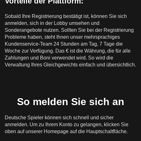
Vorteile der Plattform:
Sobald Ihre Registrierung bestätigt ist, können Sie sich
anmelden, sich in der Lobby umsehen und
Sonderangebote nutzen. Sollten Sie bei der Registrierung
Probleme haben, steht Ihnen unser mehrsprachiges
Kundenservice-Team 24 Stunden am Tag, 7 Tage die
Woche zur Verfügung. Das € ist die Währung, die für alle
Zahlungen und Boni verwendet wird. So wird die
Verwaltung Ihres Gleichgewichts einfach und übersichtlich.
So melden Sie sich an
Deutsche Spieler können sich schnell und sicher
anmelden. Um zu Ihrem Konto zu gelangen, klicken Sie
oben auf unserer Homepage auf die Hauptschaltfläche.