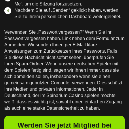
Me“, um die Sitzung fortzusetzen.
Nachdem Sie auf „Senden“ geklickt haben, werden
Sie zu Ihrem persönlichen Dashboard weitergeleitet.
Verwenden Sie „Passwort vergessen?“ Wenn Sie Ihr
Passwort vergessen haben. Link neben dem Formular zum
Anmelden. Wir senden Ihnen per E-Mail klare
Anweisungen zum Zurücksetzen Ihres Passworts. Falls
Sie diese Nachricht nicht sofort sehen, überprüfen Sie
Ihren Spam-Ordner. Wenn unsere deutschen Spieler mit
dem Spielen fertig sind, sagen wir ihnen immer, dass sie
sich abmelden sollen, insbesondere wenn sie einen
gemeinsam genutzten Computer verwenden. Dies schützt
Ihre Medien und privaten Informationen. Jeder in
Deutschland, der im Spinarium Casino spielen möchte,
weiß, dass es wichtig ist, sowohl einen einfachen Zugang
als auch eine starke Datensicherheit zu haben.
Werden Sie jetzt Mitglied bei