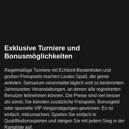
Exklusive Turniere und
Bonusmöglichkeiten
Regelmäßige Turniere mit Echtzeit-Bestenlisten und
großen Preispools machen Leuten Spaß, die gerne
antreten. Spinarium veranstaltet täglich und zu bestimmten
Jahreszeiten Veranstaltungen, an denen alle registrierten
Benutzer teilnehmen können. Die Preise sind viel besser
als sonst: Sie könnten zusätzliche Freispiele, Bonusgeld
oder spezielle VIP-Vergünstigungen gewinnen. Es ist
einfach, mitzumachen; Spielen Sie einfach in
Qualifikationsspielen und steigen Sie mit jedem Sieg in der
Rangliste auf.