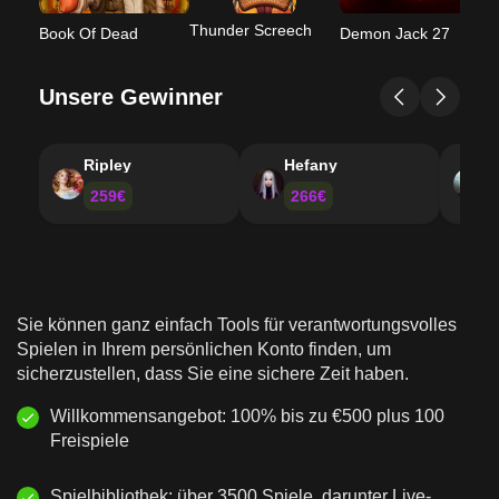
Casino-Aktionscodes
Fenix Play Deluxe
A
Book Of Dead
Demon Jack 27
Die mobile App von Spinarium Casino: Spielen
Sie auf Android, iOS und anderen Geräten
Unsere Gewinner
Wie man überall spielt
Unser VIP-Programm
Ripley
Hefany
D
Befolgen Sie diese Schritte, um VIP-Vorteile zu
259€
266€
erhalten:
Bewahren Sie Ihr Geld und Ihr Konto sicher auf
Verantwortungsvolles Spielen und Schutz Ihrer
persönlichen Daten:
Sie können ganz einfach Tools für verantwortungsvolles
Spielen in Ihrem persönlichen Konto finden, um
Entwickeln Sie gesunde Spielgewohnheiten
sicherzustellen, dass Sie eine sichere Zeit haben.
18+ Richtlinien- und Altersüberprüfung:
Willkommensangebot: 100% bis zu €500 plus 100
Bonusangebote und Plattformfunktionalität:
Freispiele
Nützliche Tipps
Spielbibliothek: über 3500 Spiele, darunter Live-