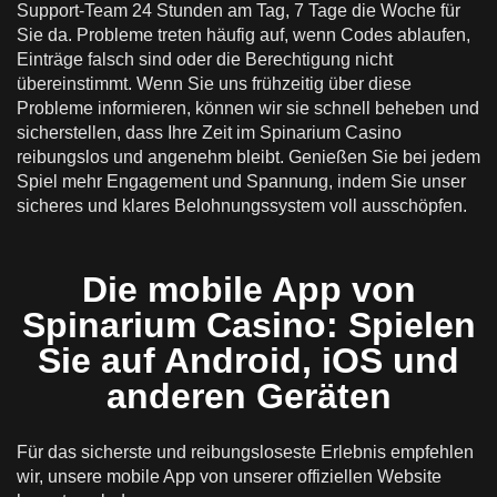
Support-Team 24 Stunden am Tag, 7 Tage die Woche für
Sie da. Probleme treten häufig auf, wenn Codes ablaufen,
Einträge falsch sind oder die Berechtigung nicht
übereinstimmt. Wenn Sie uns frühzeitig über diese
Probleme informieren, können wir sie schnell beheben und
sicherstellen, dass Ihre Zeit im Spinarium Casino
reibungslos und angenehm bleibt. Genießen Sie bei jedem
Spiel mehr Engagement und Spannung, indem Sie unser
sicheres und klares Belohnungssystem voll ausschöpfen.
Die mobile App von
Spinarium Casino: Spielen
Sie auf Android, iOS und
anderen Geräten
Für das sicherste und reibungsloseste Erlebnis empfehlen
wir, unsere mobile App von unserer offiziellen Website