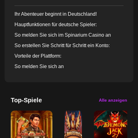
Ihr Abenteuer beginnt in Deutschland!
Hauptfunktionen für deutsche Spieler:
So melden Sie sich im Spinarium Casino an
So erstellen Sie Schritt für Schritt ein Konto:
Vorteile der Plattform:
So melden Sie sich an
Schauen Sie sich die riesige Auswahl an Spielen
des Spinarium Casinos an, darunter
Spielautomaten, Tischspiele und Live-Dealer-
Spiele
Top-Spiele
Alle anzeigen
Boni im Spinarium Casino: Freispiele, Cashback
und Turniere
Exklusive Turniere und Bonusmöglichkeiten
So erhalten und verwenden Sie Spinarium