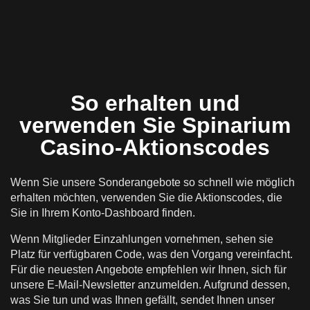
So erhalten und
verwenden Sie Spinarium
Casino-Aktionscodes
Wenn Sie unsere Sonderangebote so schnell wie möglich
erhalten möchten, verwenden Sie die Aktionscodes, die
Sie in Ihrem Konto-Dashboard finden.
Wenn Mitglieder Einzahlungen vornehmen, sehen sie
Platz für verfügbaren Code, was den Vorgang vereinfacht.
Für die neuesten Angebote empfehlen wir Ihnen, sich für
unsere E-Mail-Newsletter anzumelden. Aufgrund dessen,
was Sie tun und was Ihnen gefällt, sendet Ihnen unser