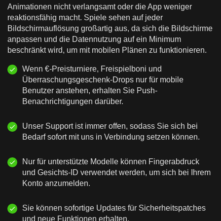
Animationen nicht verlangsamt oder die App weniger
reaktionsfähig macht. Spiele sehen auf jeder
Bildschirmauflösung großartig aus, da sich die Bildschirme
anpassen und die Datennutzung auf ein Minimum
beschränkt wird, um mit mobilen Plänen zu funktionieren.
Wenn €-Preisturniere, Freispielboni und
Überraschungsgeschenk-Drops nur für mobile
Benutzer anstehen, erhalten Sie Push-
Benachrichtigungen darüber.
Unser Support ist immer offen, sodass Sie sich bei
Bedarf sofort mit uns in Verbindung setzen können.
Nur für unterstützte Modelle können Fingerabdruck
und Gesichts-ID verwendet werden, um sich bei Ihrem
Konto anzumelden.
Sie können sofortige Updates für Sicherheitspatches
und neue Funktionen erhalten.