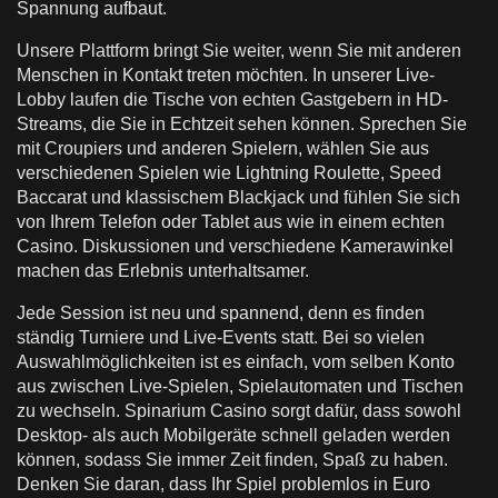
Spannung aufbaut.
Unsere Plattform bringt Sie weiter, wenn Sie mit anderen
Menschen in Kontakt treten möchten. In unserer Live-
Lobby laufen die Tische von echten Gastgebern in HD-
Streams, die Sie in Echtzeit sehen können. Sprechen Sie
mit Croupiers und anderen Spielern, wählen Sie aus
verschiedenen Spielen wie Lightning Roulette, Speed
Baccarat und klassischem Blackjack und fühlen Sie sich
von Ihrem Telefon oder Tablet aus wie in einem echten
Casino. Diskussionen und verschiedene Kamerawinkel
machen das Erlebnis unterhaltsamer.
Jede Session ist neu und spannend, denn es finden
ständig Turniere und Live-Events statt. Bei so vielen
Auswahlmöglichkeiten ist es einfach, vom selben Konto
aus zwischen Live-Spielen, Spielautomaten und Tischen
zu wechseln. Spinarium Casino sorgt dafür, dass sowohl
Desktop- als auch Mobilgeräte schnell geladen werden
können, sodass Sie immer Zeit finden, Spaß zu haben.
Denken Sie daran, dass Ihr Spiel problemlos in Euro